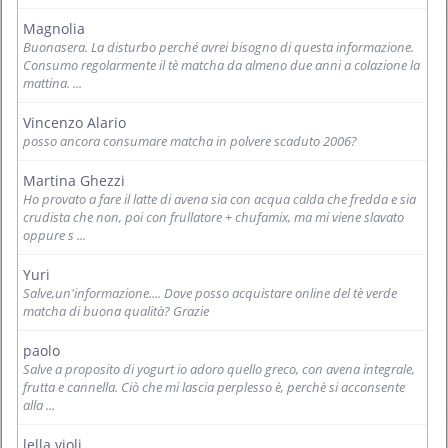
Magnolia
Buonasera. La disturbo perché avrei bisogno di questa informazione.
Consumo regolarmente il tè matcha da almeno due anni a colazione la
mattina. ...
Vincenzo Alario
posso ancora consumare matcha in polvere scaduto 2006?
Martina Ghezzi
Ho provato a fare il latte di avena sia con acqua calda che fredda e sia
crudista che non, poi con frullatore + chufamix, ma mi viene slavato
oppure s ...
Yuri
Salve,un'informazione.... Dove posso acquistare online del tè verde
matcha di buona qualità? Grazie
paolo
Salve a proposito di yogurt io adoro quello greco, con avena integrale,
frutta e cannella. Ciò che mi lascia perplesso è, perchè si acconsente
alla ...
lella violi