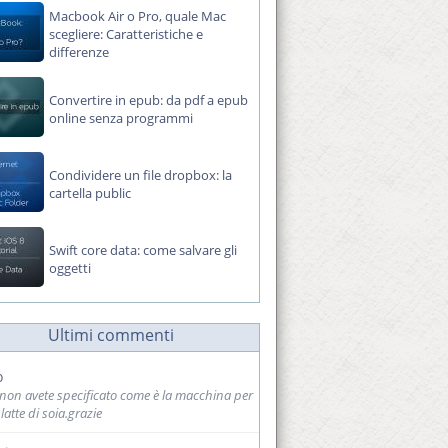
Macbook Air o Pro, quale Mac
scegliere: Caratteristiche e
differenze
Convertire in epub: da pdf a epub
online senza programmi
Condividere un file dropbox: la
cartella public
Swift core data: come salvare gli
oggetti
Ultimi commenti
o
 non avete specificato come è la macchina per
l latte di soia.grazie