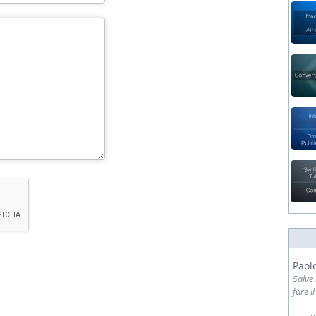
Paol
Salve
fare i