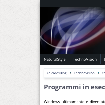
NaturalStyle
TechnoVision
KaleidosBlog
TechnoVision
c
Programmi in ese
Windows ultimamente è diventato