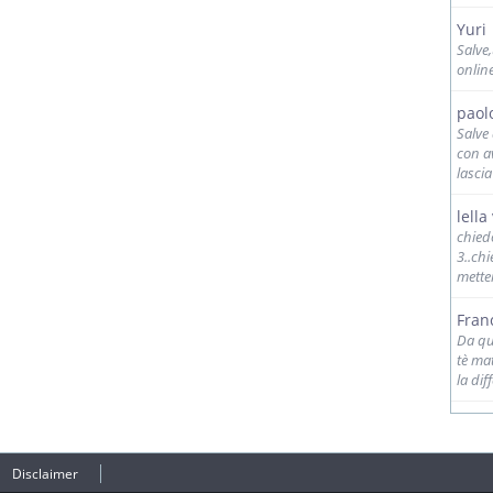
Yuri
Salve
onlin
paol
Salve
con av
lascia
lella 
chied
3..ch
mette
Fran
Da qua
tè ma
la dif
Disclaimer