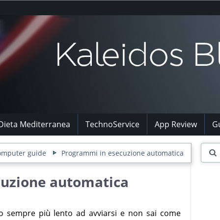
Dieta Mediterranea
TechnoService
App Review
G
omputer guide
Programmi in esecuzione automatica
cuzione automatica
 sempre più lento ad avviarsi e non sai come