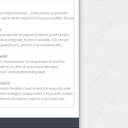
,un'informazione.... Dove posso acquistare
e del tè verde matcha di buona qualità? Grazie
o
 a proposito di yogurt io adoro quello greco,
ena integrale, frutta e cannella. Ciò che mi
 perplesso è, perchè si acconsente alla ...
violi
o cortesemente, ho acquistato tè mactha
iedo in un litro di acqua qunato devo
rne?..anticipatamente grazie
cesco
ndo ho letto il vostro articolo acquisto solo
tcha biologico Giapponese e ho subito notato
ferenza di colore e sapore. e poi sono mo ...