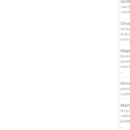
rard
i am 
/rard
Chia
Ho but
di fe
ho la 
Magn
Buona
quest
match
...
Vinc
posso
scadu
Mart
Ho pro
calda
frull
...