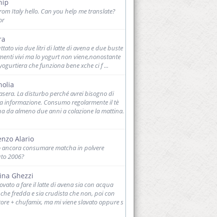
hip
from Italy hello. Can you help me translate?
or
ra
tato via due litri di latte di avena e due buste
rmenti vivi ma lo yogurt non viene,nonostante
yogurtiera che funziona bene xche ci f ...
olia
sera. La disturbo perché avrei bisogno di
a informazione. Consumo regolarmente il tè
a da almeno due anni a colazione la mattina.
enzo Alario
 ancora consumare matcha in polvere
to 2006?
ina Ghezzi
vato a fare il latte di avena sia con acqua
 che fredda e sia crudista che non, poi con
atore + chufamix, ma mi viene slavato oppure s